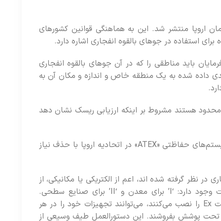
ATEX 2014 در 29 مارس 2014 توسط پارلمان اروپا منتشر شد. این به هماهنگی قوانین کشورهای
ای استفاده در جوهای بالقوه انفجاری اشاره دارد.
ATE، الزام این است که کارفرمایان باید مناطقی را که در آن جوهای بالقوه انفجاری
ی داده شده به یک منطقه خاص و اندازه و مکان آن به
رد.
ز ژوئیه 2003 مجاز به استفاده نامحدود هستند مشروط بر اینکه ارزیابی ریسک نشان دهد
هدف دستورالعمل 2014/34/EU اجازه تجارت آزاد تجهیزات و سیستم‌های حفاظتی «ATEX» در اتحادیه اروپا با حذف نیاز
 در نظر گرفته شده اند، اعم از الکتریکی یا مکانیکی، از
جمله سیستم های حفاظتی اعمال می شود. دو دسته تجهیزات وجود دارد: ‘I’ برای معدن و ‘II’ برای صنایع سطحی.
تولیدکنندگانی که مفاد آن را اعمال می‌کنند و علامت CE و علامت Ex را نصب می‌کنند، می‌توانند تجهیزات خود را در هر
رات تحت پوشش بفروشند. این دستورالعمل طیف وسیعی از