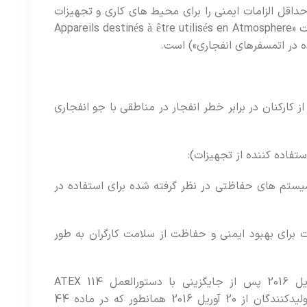
ا هستند که حداقل الزامات ایمنی را برای محیط های کاری و تجهیزات
مورد استفاده در جوهای انفجاری توصیف می کنند. نام اولیه عبارت «Appareils destinés à être utilisés en Atmosphere
ز کارکنان در برابر خطر انفجار در مناطقی با جو انفجاری
هیزات” 2014/34/EU – تجهیزات و سیستم های حفاظتی در نظر گرفته شده برای استفاده در
 کار” 1999/92/EC – حداقل الزامات برای بهبود ایمنی و حفاظت از سلامت کارگران به طور
توجه: دستورالعمل 94/9/EC “تجهیزات” ATEX 95، در 20 آوریل 2016 پس از جایگزینی با دستورالعمل ATEX 114
2014/34/EU لغو شد. دستورالعمل ATEX 2014/34/EU برای تولیدکنندگان از 20 آوریل 2016 همانطور که در ماده 44