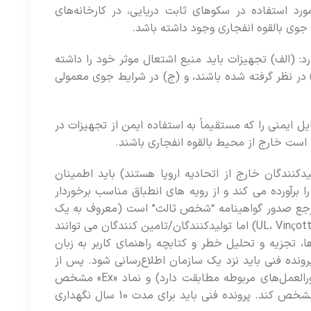
رد استفاده در سکوهای ثابت دریایی، در کارخانه‌های
جوی بالقوه انفجاری وجود داشته باشد.
: (الف) تجهیزات باید منبع اشتعال موثر خود را داشته
 در نظر گرفته شده باشند، و (ج) در شرایط جوی معمولی
 ایمنی را که مستقیماً به استفاده ایمن از تجهیزات در
ست خارج از محیط بالقوه انفجاری باشند.
یدکنندگان خارج از اتحادیه اروپا هستند) باید اطمینان
برآورده می کند و از رویه های انطباق مناسب برخوردار
مرجع صدور گواهینامه “شخص ثالث” است (معروف به یک
نهاد آگاه مانند UL، Vinçotte، Intertek، Sira، Baseefa، Lloyd’s، TUV ICQC) اما تولیدکنندگان/تامین کنندگان می توانند
نقشه ها، تجزیه و تحلیل خطر و کتابچه راهنمای کاربر به زبان
 و تجهیزات غیر الکتریکی رده 2. با این حال، برای رده 2، پرونده فنی باید نزد یک سازمان اطلاع‌رسانی شود. پس از
تأیید، تجهیزات با «CE» (به این معنی که با ATEX و سایر دستورالعمل‌های مربوطه مطابقت دارد) و نماد «Ex» مشخص
می‌شوند تا آن را به عنوان تأیید شده تحت دستورالعمل ATEX مشخص کند. پرونده فنی باید برای مدت 10 سال نگهداری