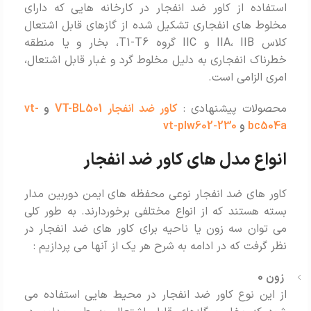
استفاده از کاور ضد انفجار در کارخانه هایی که دارای
مخلوط های انفجاری تشکیل شده از گازهای قابل اشتعال
کلاس IIA، IIB و IIC گروه T1-T6، بخار و یا منطقه
خطرناک انفجاری به دلیل مخلوط گرد و غبار قابل اشتعال،
امری الزامی است.
محصولات پیشنهادی :
کاور ضد انفجار VT-BL501
و
vt-
bc504a
و
vt-plw602-230
انواع مدل های کاور ضد انفجار
کاور های ضد انفجار نوعی محفظه های ایمن دوربین مدار
بسته هستند که از انواع مختلفی برخوردارند. به طور کلی
می توان سه زون یا ناحیه برای کاور های ضد انفجار در
نظر گرفت که در ادامه به شرح هر یک از آنها می پردازیم :
زون 0
از این نوع کاور ضد انفجار در محیط هایی استفاده می