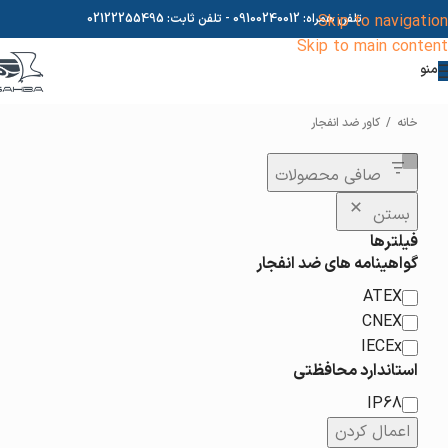
Skip to navigation
تلفن همراه:
09100240012
- تلفن ثابت:
02122255495
Skip to main content
منو
خانه
/
کاور ضد انفجار
صافی محصولات
بستن
فیلترها
گواهینامه های ضد انفجار
ATEX
CNEX
IECEx
استاندارد محافظتی
IP68
اعمال کردن