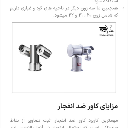
استفاده شود.
همچنین ما سه زون دیگر در ناحیه های گرد و غباری داریم
که شامل زون 20 ، 21 و 22 میشود.
مزایای کاور ضد انفجار
مهمترین کاربرد کاور ضد انفجار، ثبت تصاویر از نقاط
خطرناکی است که احتمال انفجار در آنها بالاست. این