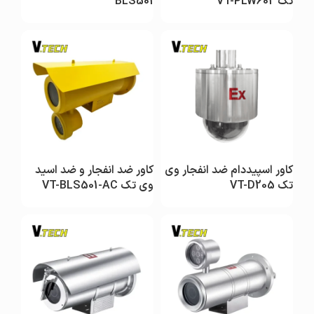
تک VT-PLW602
BLS501
کاور اسپیددام ضد انفجار وی
کاور ضد انفجار و ضد اسید
تک VT-D205
وی تک VT-BLS501-AC