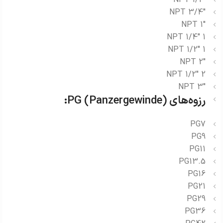
1/2″ NPT
3/4″ NPT
1″ NPT
1 1/4″ NPT
1 1/2″ NPT
2″ NPT
2 1/2″ NPT
3″ NPT
رزوه‌های PG (Panzergewinde):
PG7
PG9
PG11
PG13.5
PG16
PG21
PG29
PG36