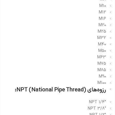
M10
M12
M16
M20
M25
M32
M40
M50
M63
M75
M85
M90
M100
رزوه‌های NPT (National Pipe Thread):
1/4″ NPT
3/8″ NPT