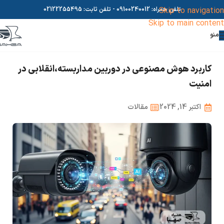
Skip to navigation
تلفن همراه:
09100240012
- تلفن ثابت:
02122255495
Skip to main content
منو
کاربرد هوش مصنوعی در دوربین مداربسته،انقلابی در
امنیت
اکتبر 14, 2024
مقالات