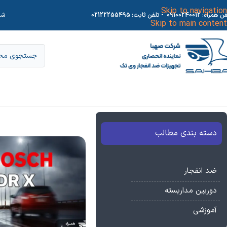
Skip to navigation
فن همراه:
09100240012
- تلفن ثابت:
02122255495
شر
Skip to main content
دسته بندی مطالب
ضد انفجار
دوربین مداربسته
آموزشی