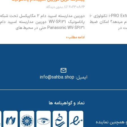
2023-08-26
بدون دیدگاه
راهنمای جامع تکنولوژی i-PRO Extreme تکنولوژی i-
دوربین مداربسته اسپید دام 2 مگاپیکسل تحت شبکه
ری انجام میدهد؟ امکان ضبط
پاناسونیک WV-S6131 دوربین مداربسته اسپید دام
یت در
Panasonic WV-S6131 حتی در محیط های
ادامه مطلب »
ایمیل: info@sahba.shop
س
نماد و گواهینامه ها
و همچنین نماینده