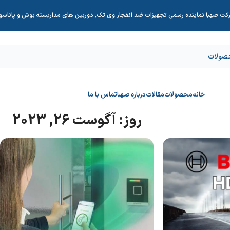
کت صهبا نماینده رسمی تجهیزات ضد انفجار وی تک, دوربین های مداربسته بوش و پاناس
خانه
محصولات
مقالات
درباره صهبا
تماس با ما
روز: آگوست 26, 2023