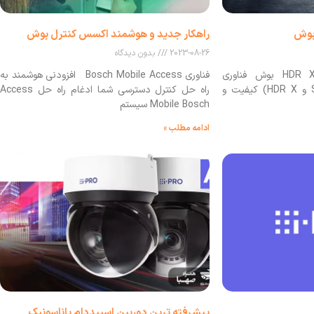
راهکار جدید و هوشمند اکسس کنترل بوش
2023-08-26
بدون دیدگاه
شرح فناوری استارلایت و HDR X بوش فناوری
فناوری Bosch Mobile Access افزودنی هوشمند به
استارلایت بوش (Starlight X و HDR X) کیفیت و
راه حل کنترل دسترسی شما ادغام راه حل Access
Mobile Bosch سیستم
ادامه مطلب »
پیشرفته ترین دوربین اسپیددام پاناسونیک