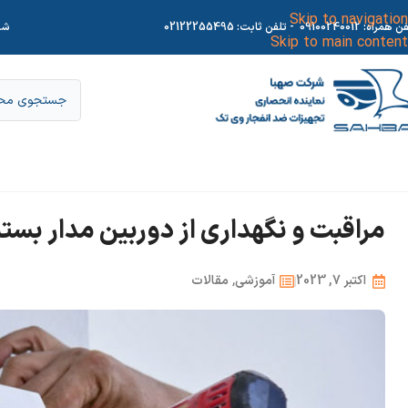
Skip to navigation
فن همراه:
09100240012
- تلفن ثابت:
02122255495
شر
Skip to main content
مراقبت و نگهداری از دوربین مدار بسته
اکتبر 7, 2023
آموزشی
,
مقالات