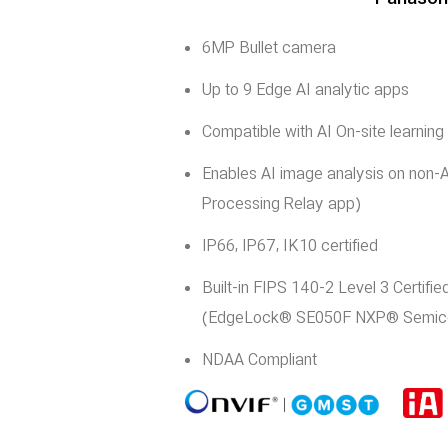
6MP Bullet camera
Up to 9 Edge AI analytic apps
Compatible with AI On-site learning
Enables AI image analysis on non-A
Processing Relay app)
IP66, IP67, IK10 certified
Built-in FIPS 140-2 Level 3 Certif
(EdgeLock® SE050F NXP® Semico
NDAA Compliant