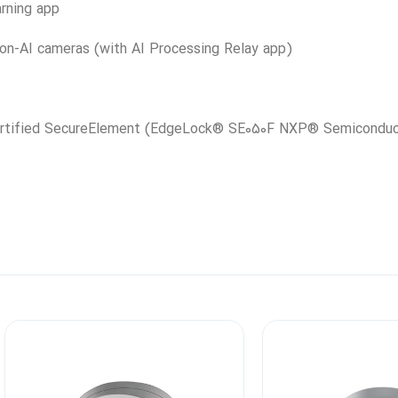
arning app
non-AI cameras (with AI Processing Relay app)
Certified SecureElement (EdgeLock® SE050F NXP® Semiconduc