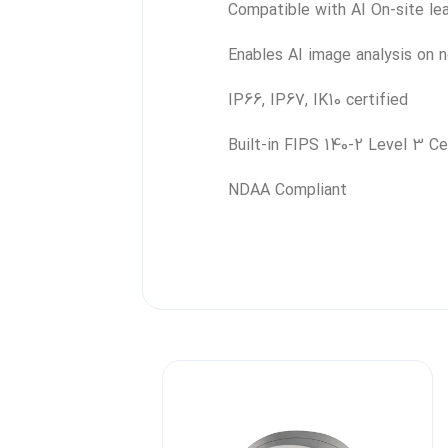
Compatible with AI On-site le
Enables AI image analysis on 
IP66, IP67, IK10 certified
Built-in FIPS 140-2 Level 3 
NDAA Compliant