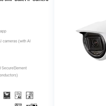
 app
I cameras (with AI
ied SecureElement
nductors)