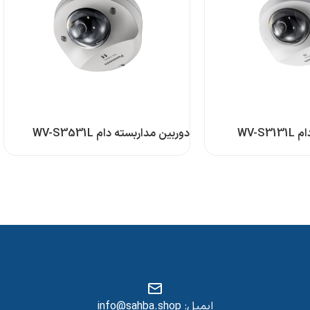
WV-S
دوربین مداربسته دام WV-S3531L
ایمیل: info@sahba.shop
س