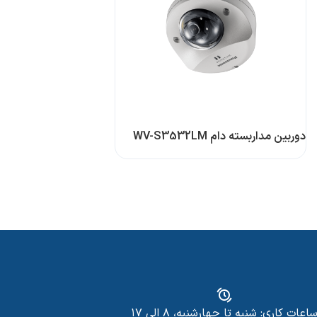
دوربین مداربسته دام WV-S3532LM
اعات کاری: شنبه تا چهارشنبه، ۸ الی ۱۷