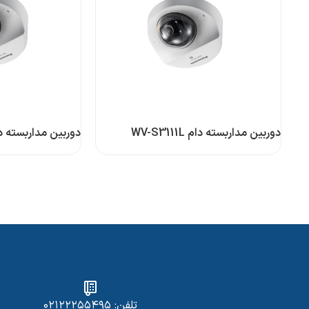
دوربین مداربسته دام WV-S3111L
دوربین مداربسته دام 3131L
تلفن: ۰۲۱۲۲۲۵۵۴۹۵