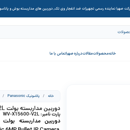
کت صهبا نماینده رسمی تجهیزات ضد انفجار وی تک, دوربین های مداربسته بوش و پاناس
خانه
محصولات
مقالات
درباره صهبا
تماس با ما
خانه
/
پاناسونیک Panasonic
/
دوربین مداربسته بولت WV-X15600-V2L
پارت نامبر: WV-X15600-V2L
دوربین مداربسته بولت 6مگاپیکسل
Panasonic 6MP Bullet IP Camera