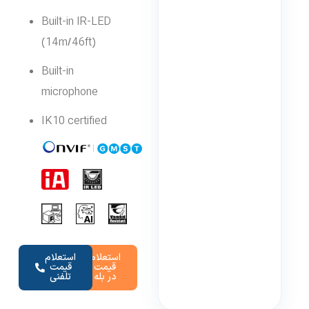
Built-in IR-LED
(14m/46ft)
Built-in
microphone
IK10 certified
استعلام
استعلام
قیمت
قیمت
در بله
تلفنی