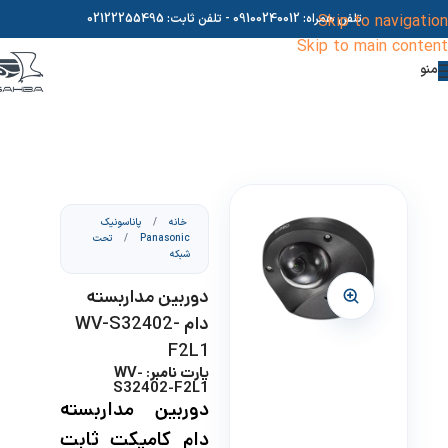
Skip to navigation
تلفن همراه:
09100240012
- تلفن ثابت:
02122255495
Skip to main content
منو
خانه
/
پاناسونیک
Panasonic
/
تحت
شبکه
دوربین مداربسته
دام WV-S32402-
F2L1
پارت نامبر: WV-
S32402-F2L1
دوربین مداربسته
دام کامپکت ثابت