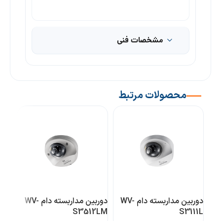
مشخصات فنی
محصولات مرتبط
دوربین مداربسته دام WV-
دوربین مداربسته دام WV-
31L
S3512LM
S3111L