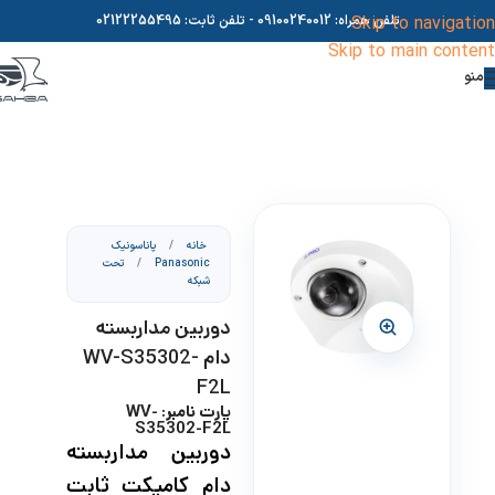
Skip to navigation
تلفن همراه:
09100240012
- تلفن ثابت:
02122255495
Skip to main content
منو
خانه
/
پاناسونیک
Panasonic
/
تحت
شبکه
دوربین مداربسته
دام WV-S35302-
F2L
پارت نامبر: WV-
S35302-F2L
دوربین مداربسته
دام کامپکت ثابت