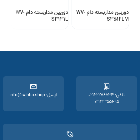
دوربین مداربسته دام WV-
دوربین مداربسته دام WV-
31L
S3131L
S3512LM
تلفن: ۰۲۱۲۲۲۷۶۵۳۴
ایمیل: info@sahba.shop
۰۲۱۲۲۲۵۵۴۹۵