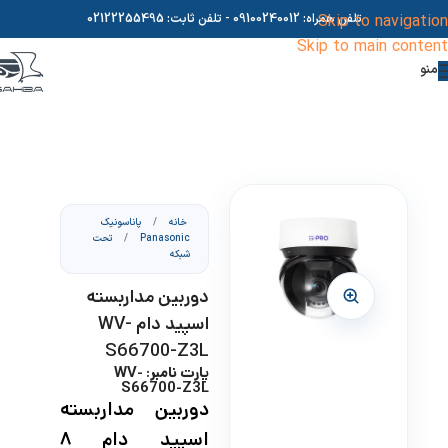
Skip to navigation
تلفن همراه:
09100240012
- تلفن ثابت:
02122255495
Skip to main content
منو
خانه
/
پاناسونیک
Panasonic
/
تحت
شبکه
دوربین مداربسته
اسپید دام WV-
S66700-Z3L
پارت نامبر: WV-
S66700-Z3L
دوربین مداربسته
اسپید دام ۸