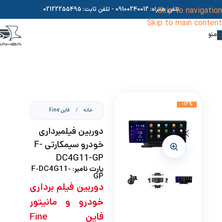
Skip to navigation
تلفن همراه:
09100240012
- تلفن ثابت:
02122255495
Skip to main content
منو
-12%
خانه
/
فاین Fine
دوربین فیلمبرداری
خودرو سیمکارتی F-
DC4G11-GP
پارت نامبر: F-DC4G11-
GP
دوربین فیلم برداری
خودرو و مانیتور
فاین Fine