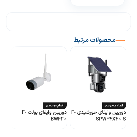
محصولات مرتبط
اتمام موجودی
اتمام موجودی
اتم
دوربین وایفای خورشیدی F-
دوربین وایفای بولت F-
F31
BWF30
SPWF4X40-S