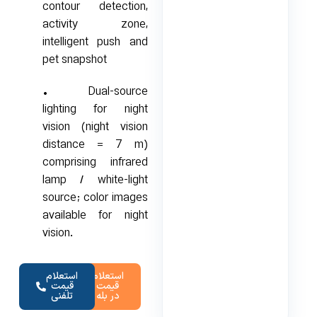
contour detection,
activity zone,
intelligent push and
pet snapshot
• Dual-source
lighting for night
vision (night vision
distance = 7 m)
comprising infrared
lamp / white-light
source; color images
available for night
vision.
استعلام
استعلام
قیمت
قیمت
در بله
تلفنی