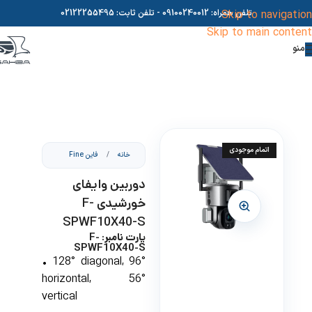
Skip to navigation
تلفن همراه:
09100240012
- تلفن ثابت:
02122255495
Skip to main content
منو
اتمام موجودی
خانه
/
فاین Fine
دوربین وایفای
خورشیدی F-
SPWF10X40-S
پارت نامبر: F-
SPWF10X40-S
• 128° diagonal, 96°
horizontal, 56°
vertical