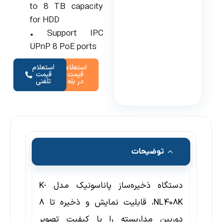
to 8 TB capacity
for HDD
• Support IPC
UPnP 8 PoE ports
استعلام
استعلام
قیمت
قیمت
در بله
تلفنی
توضیحات
دستگاه ذخیره‌ساز
پاناسونیک
مدل
K-
NL408K
، قابلیت نمایش و ذخیره تا 8
دوربین مداربسته را با کیفیت تصویر