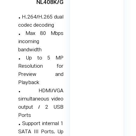
NL408K/G
• H.264/H.265 dual
codec decoding
• Max 80 Mbps
incoming
bandwidth
• Up to 5 MP
Resolution for
Preview and
Playback
• HDMI/VGA
simultaneous video
output / 2 USB
Ports
• Support internal 1
SATA III Ports, Up