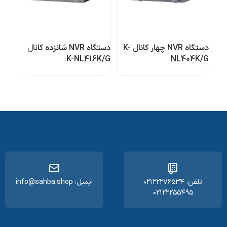
دستگاه NVR چهار کانال K-
دستگاه NVR شانزده کانال
K-NL416K/G
NL404K/G
تلفن: ۰۲۱۲۲۲۷۶۵۳۴
ایمیل: info@sahba.shop
۰۲۱۲۲۲۵۵۴۹۵