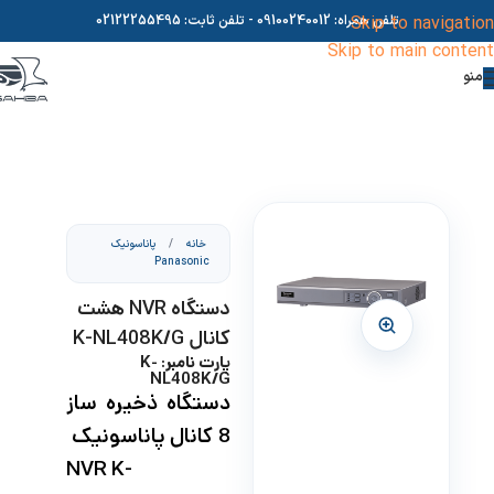
Skip to navigation
تلفن همراه:
09100240012
- تلفن ثابت:
02122255495
Skip to main content
منو
خانه
/
پاناسونیک
Panasonic
دستگاه NVR هشت
کانال K-NL408K/G
پارت نامبر: K-
NL408K/G
دستگاه ذخیره ساز
8 کانال پاناسونیک
NVR K-