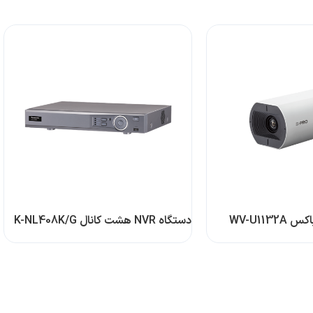
WV-U113
دستگاه NVR هشت کانال K-NL408K/G