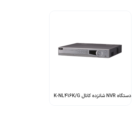
دستگاه NVR شانزده کانال K-NL416K/G