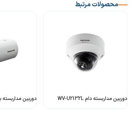
محصولات مرتبط
دوربین مداربسته دام WV-U2132L
دوربین مداربسته باکس 2A