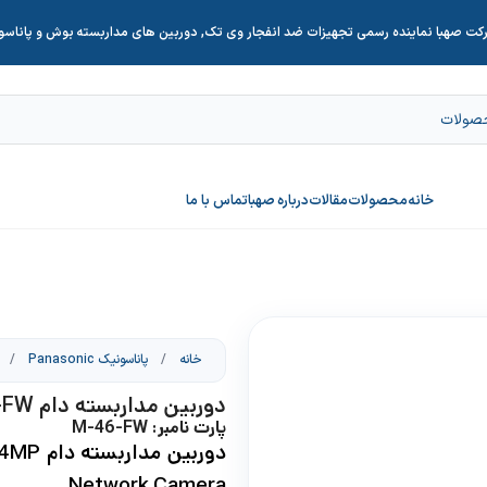
کت صهبا نماینده رسمی تجهیزات ضد انفجار وی تک, دوربین های مداربسته بوش و پاناس
خانه
محصولات
مقالات
درباره صهبا
تماس با ما
خانه
/
پاناسونیک Panasonic
/
دوربین مداربسته دام M-46-FW
پارت نامبر: M-46-FW
Network Camera