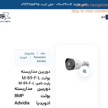
Skip to navigation
تلفن همراه:
09100240012
- تلفن ثابت:
02122255495
Skip to main content
منو
خانه
/
پاناسونیک
Panasonic
/
ادویدیا
Advidia
دوربین مداربسته
بولت M-89-F-L
پارت نامبر: M-89-F-L
دوربین مداربسته
بولت 8MP
ادویدیا Advidia