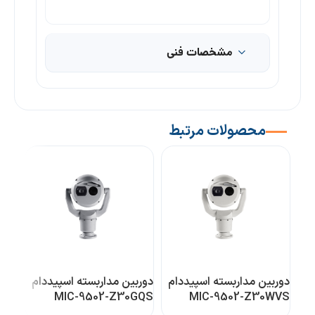
مشخصات فنی
محصولات مرتبط
دوربین مداربسته اسپیددام
دوربین مداربسته اسپیددام
دورب
0GR
MIC-9502-Z30GQS
MIC-9502-Z30WVS