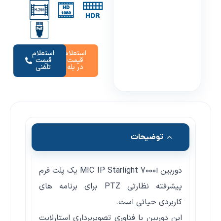
استعلام
استعلام
قیمت
قیمت
در بله
تلفنی
توضیحات
دوربین MIC IP Starlight 7000i یک پلت فرم
پیشرفته نظارتی PTZ برای برنامه های
کاربردی حیاتی است.
این دوربین با فناوری تصویربرداری استارلایت