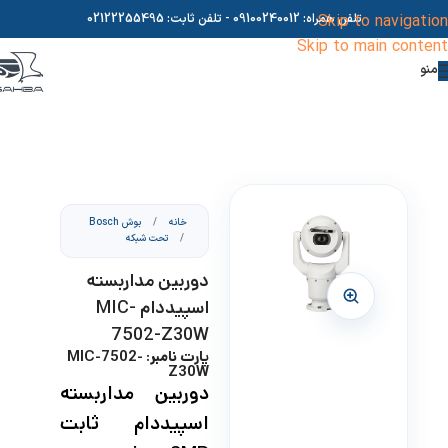
Skip to navigation
تلفن همراه:
09100240012
- تلفن ثابت:
02122255495
Skip to main content
منو
خانه
/
بوش Bosch
/
تحت شبکه
دوربین مداربسته
اسپیددام MIC-
7502-Z30W
پارت نامبر: MIC-7502-
Z30W
دوربین مداربسته
اسپیددام ثابت