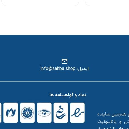
ایمیل: info@sahba.shop
س
نماد و گواهینامه ها
و همچنین نماینده
ش
پاناسونیک
و