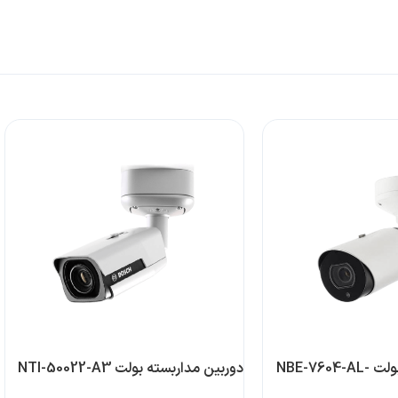
دوربین مداربسته بولت NBE-7604-AL-
دوربین مداربسته بولت NTI-50022-A3