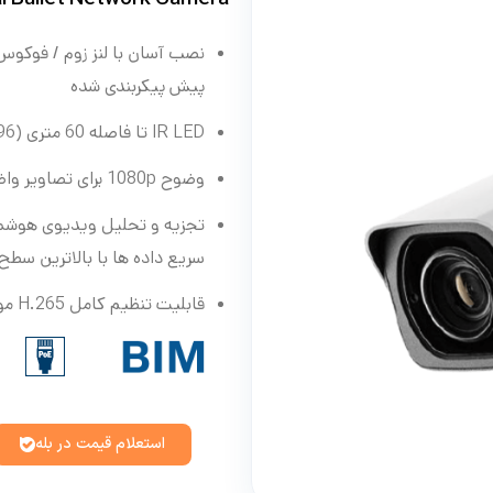
نصب
آ
سان
با
لنز
زوم
/
فوکوس
پیش
پیکربندی
شده
IR LED تا فاصله 60 متری (196 فوت).
وضوح 1080p برای تصاویر واضح
تجزیه و تحلیل ویدیوی هوشمند
سریع داده ها با بالاترین سط
قابلیت تنظیم کامل H.265 مولتی استریم
استعلام قیمت در بله