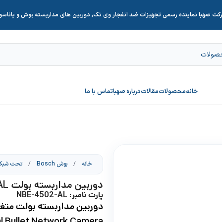
کت صهبا نماینده رسمی تجهیزات ضد انفجار وی تک, دوربین های مداربسته بوش و پاناس
خانه
محصولات
مقالات
درباره صهبا
تماس با ما
خانه
/
بوش Bosch
/
تحت شبک
دوربین مداربسته بولت NBE-4502-AL
پارت نامبر: NBE-4502-AL
l Bullet Network Camera