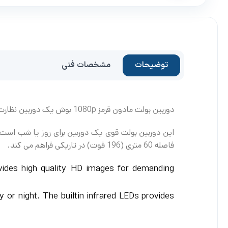
توضیحات
مشخصات فنی
دوربین بولت مادون قرمز 1080p بوش یک دوربین نظارت حرفه ای است که تصاویر HD با کیفیت بالا را برای انتظارات امنیتی و شبکه نظارتی ارائه می دهد.
فاصله 60 متری (196 فوت) در تاریکی فراهم می کند.
ovides high quality HD images for demanding
 or night. The builtin infrared LEDs provides