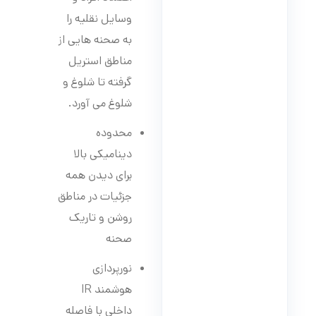
وسایل نقلیه را
به صحنه هایی از
مناطق استریل
گرفته تا شلوغ و
شلوغ می آورد.
محدوده
دینامیکی بالا
برای دیدن همه
جزئیات در مناطق
روشن و تاریک
صحنه
نورپردازی
هوشمند IR
داخلی با فاصله