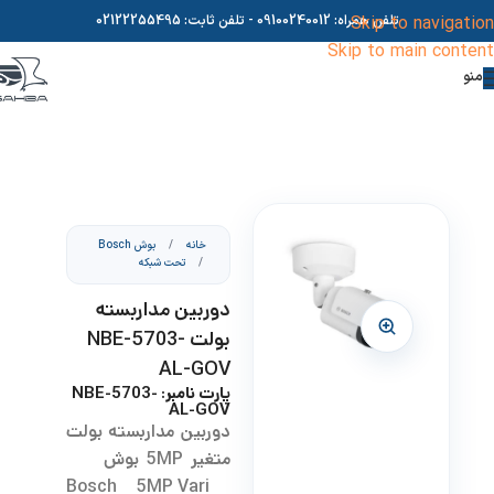
Skip to navigation
تلفن همراه:
09100240012
- تلفن ثابت:
02122255495
Skip to main content
منو
خانه
/
بوش Bosch
/
تحت شبکه
دوربین مداربسته
بولت NBE-5703-
AL-GOV
پارت نامبر: NBE-5703-
AL-GOV
دوربین مداربسته بولت
متغیر 5MP بوش
Bosch 5MP Vari