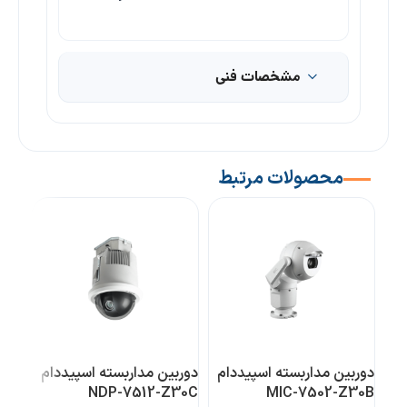
مشخصات فنی
محصولات مرتبط
دوربین مداربسته اسپیددام
دوربین مداربسته اسپیددام
دورب
-AL
NDP-7512-Z30C
MIC-7502-Z30B