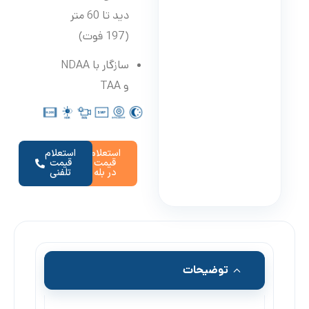
دید تا 60 متر
(197 فوت)
سازگار با NDAA
و TAA
استعلام
استعلام
قیمت
قیمت
در بله
تلفنی
توضیحات