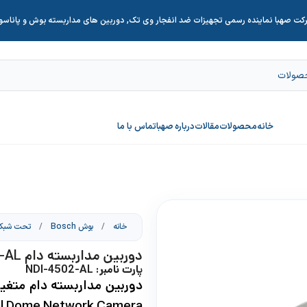
کت صهبا نماینده رسمی تجهیزات ضد انفجار وی تک, دوربین های مداربسته بوش و پاناس
خانه
محصولات
مقالات
درباره صهبا
تماس با ما
خانه
/
بوش Bosch
/
تحت شبک
دوربین مداربسته دام NDI-4502-AL
پارت نامبر: NDI-4502-AL
l Dome Network Camera