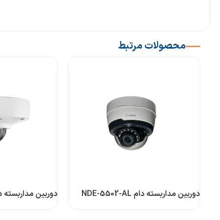
محصولات مرتبط
دوربین مداربسته دام NDE-5502-AL
دوربین مداربسته دام 502-F02