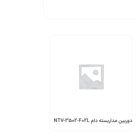
دوربین مداربسته دام NTV-3502-F02L