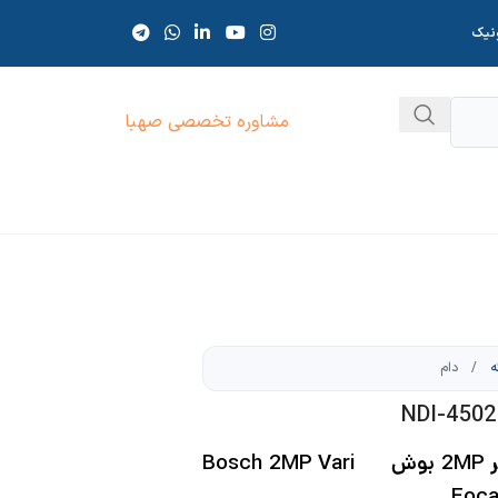
ونیک
مشاوره تخصصی صهبا
ه
/
دام
دوربین مداربسته دام متغیر 2MP بوش Bosch 2MP Vari
Foca