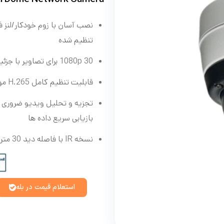
نصب آسان با زوم خودکار/لنز
تنظیم شده
1080p 30 برای تصاویر با جزئیات بالا
قابلیت تنظیم کامل H.265 مولتی استریم
تجزیه و تحلیل ویدیو ضروری د
بازیابی سریع داده ها
نسخه IR با فاصله دید 30 متر (98 فوت)
استعلام قیمت در بله