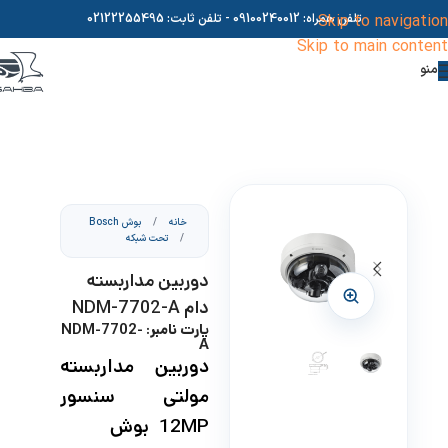
Skip to navigation
تلفن همراه:
09100240012
- تلفن ثابت:
02122255495
Skip to main content
منو
خانه
/
بوش Bosch
/
تحت شبکه
دوربین مداربسته
دام NDM-7702-A
پارت نامبر: NDM-7702-
A
دوربین مداربسته
مولتی سنسور
12MP بوش