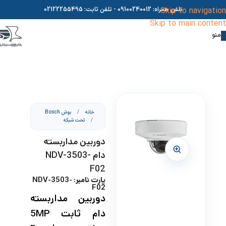
Skip to navigation
تلفن همراه:
09100240012
- تلفن ثابت:
02122255495
Skip to main content
منو
خانه
/
بوش Bosch
/
تحت شبکه
دوربین مداربسته
دام NDV-3503-
F02
پارت نامبر: NDV-3503-
F02
دوربین مداربسته
دام ثابت 5MP