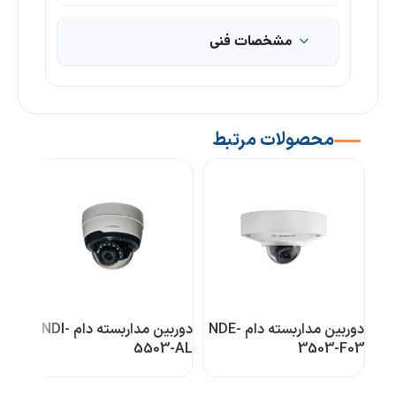
مشخصات فنی
محصولات مرتبط
دوربین مداربسته دام NDE-
دوربین مداربسته دام NDI-
3-A
5503-AL
3503-F03