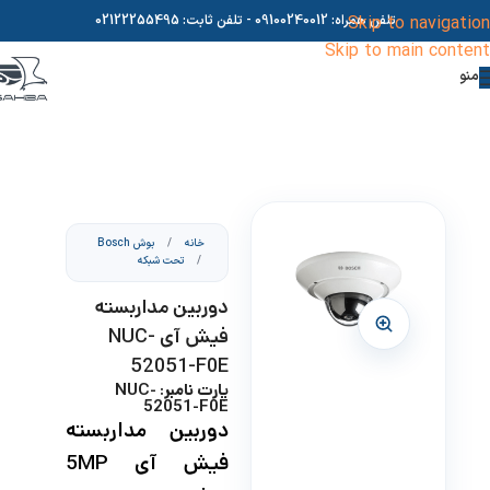
Skip to navigation
تلفن همراه:
09100240012
- تلفن ثابت:
02122255495
Skip to main content
منو
خانه
/
بوش Bosch
/
تحت شبکه
دوربین مداربسته
فیش آی NUC-
52051-F0E
پارت نامبر: NUC-
52051-F0E
دوربین مداربسته
فیش آی 5MP