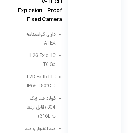
V-TECH
Explosion Proof
Fixed Camera
دارای گواهیناهه
ATEX
II 2G Ex d IIC
T6 Gb
II 2D Ex tb IIIC
IP68 T80°C D
فولاد ضد زنگ
304 (قابل ارتقا
به 316L)
ضد انفجار و ضد