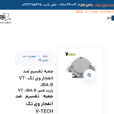
Skip to navigation
تلفن همراه:
09100240012
- تلفن ثابت:
02122255495
Skip to main content
منو
خانه
/
تجهیزات ضد
انفجار EX
جعبه تقسیم ضد
انفجار وی تک VT-
JBA-B
پارت نامبر: VT-JBA-B
جعبه تقسیم ضد
انفجار وی تک
V-TECH