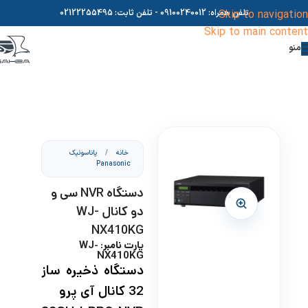
Skip to navigation
تلفن همراه:
09100240012
- تلفن ثابت:
02122255495
Skip to main content
منو
خانه
/
پاناسونیک
Panasonic
دستگاه NVR سی و
دو کانال WJ-
NX410KG
پارت نامبر: WJ-
NX410KG
دستگاه ذخیره ساز
32 کانال آی پرو