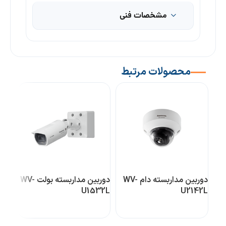
مشخصات فنی
محصولات مرتبط
دوربین مداربسته دام WV-
دوربین مداربسته بولت WV-
ویژ
U1532L
U2142L
01E