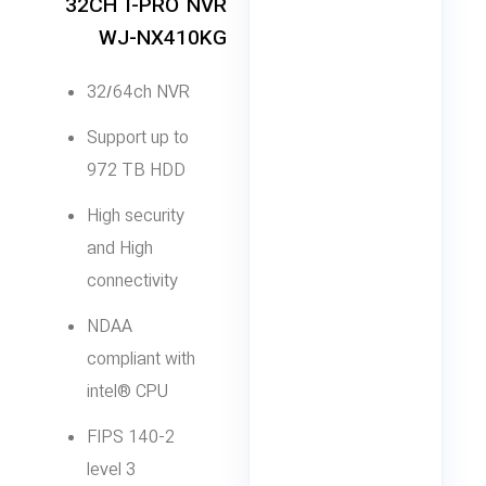
32CH I-PRO NVR
WJ-NX410KG
32/64ch NVR
Support up to
972 TB HDD
High security
and High
connectivity
NDAA
compliant with
intel® CPU
FIPS 140-2
level 3