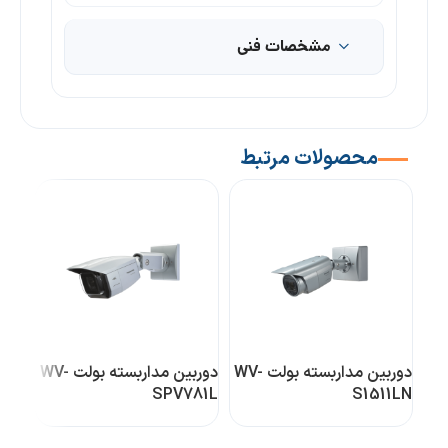
مشخصات فنی
محصولات مرتبط
دوربین مداربسته بولت WV-
دوربین مداربسته بولت WV-
70L
SPV781L
S1511LN