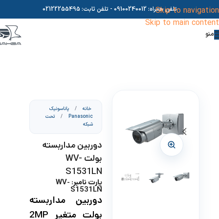
Skip to navigation
تلفن همراه:
09100240012
- تلفن ثابت:
02122255495
Skip to main content
منو
خانه
/
پاناسونیک
Panasonic
/
تحت
شبکه
دوربین مداربسته
بولت WV-
S1531LN
پارت نامبر: WV-
S1531LN
دوربین مداربسته
بولت متغیر 2MP