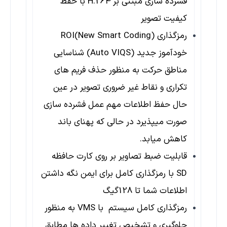
فشرده سازی مبتنی بر H.264 با حفظ
کیفیت تصویر
رمزگذاری ROI(New Smart Coding)
خودآموز جدید (Auto VIQS) شناسایی
مناطق حرکت به منظور حذف فریم های
تکراری و نقاط غیر ضروری تصویر در عین
حال حفظ اطلاعات مهم عمل فشرده سازی
صورت میپذیرد در حالی که پهنای باند
کاهش میابد.
قابلیت ضبط تصاویر بر روی کارت حافظه
SD با رمزگذاری کامل برای ایمن نگه داشتن
اطلاعات شما تا 128گیگ
رمزگذاری کامل سیستم با VMS به منظور
جلوگیری و تشخیص تغییر داده ها مطابق