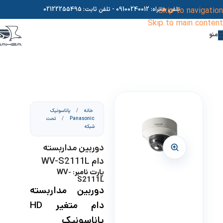
Skip to navigation
تلفن همراه:
09100240012
- تلفن ثابت:
02122255495
Skip to main content
منو
خانه
/
پاناسونیک
Panasonic
/
تحت
شبکه
دوربین مداربسته
دام WV-S2111L
پارت نامبر: WV-
S2111L
دوربین مداربسته
دام متغیر HD
پاناسونیک