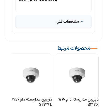
مشخصات فنی
محصولات مرتبط
دوربین مداربسته دام WV-
دوربین مداربسته دام WV-
70L
S2136L
S2136