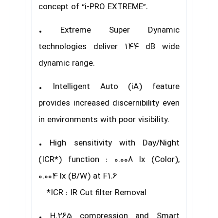
concept of
“i-PRO EXTREME”
.
• Extreme Super Dynamic
technologies deliver 144 dB wide
dynamic range.
• Intelligent Auto (iA) feature
provides increased discernibility even
in environments with poor visibility.
• High sensitivity with Day/Night
(ICR*) function : 0.008 lx (Color),
0.004 lx (B/W) at F1.6
*ICR : IR Cut ﬁlter Removal
• H.265 compression and Smart