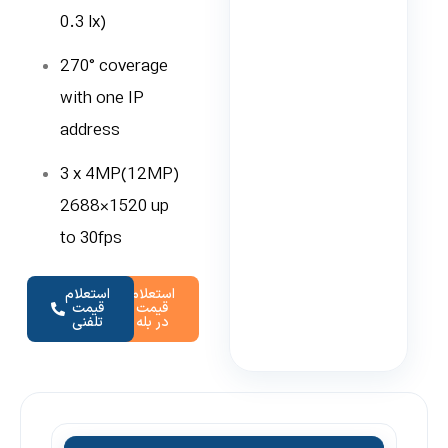
0.3 lx)
270° coverage
with one IP
address
3 x 4MP(12MP)
2688×1520 up
to 30fps
استعلام
استعلام
قیمت
قیمت
در بله
تلفنی