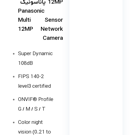
12MP پاناسونیک
Panasonic
Multi Sensor
12MP Network
Camera
Super Dynamic
108dB
FIPS 140-2
level3 certified
ONVIF® Profile
G / M / S / T
Color night
vision (0.21 to