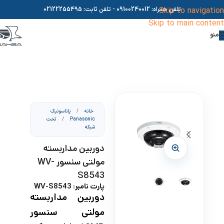
Skip to navigation
تلفن همراه:
09100240012
- تلفن ثابت:
02122255495
Skip to main content
منو
خانه
/
پاناسونیک
Panasonic
/
تحت
شبکه
دوربین مداربسته
مولتی سنسور WV-
S8543
پارت نامبر: WV-S8543
دوربین مداربسته
مولتی سنسور