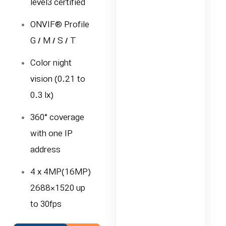
level3 certified
ONVIF® Profile
G / M / S / T
Color night
vision (0.21 to
0.3 lx)
360° coverage
with one IP
address
4 x 4MP(16MP)
2688×1520 up
to 30fps