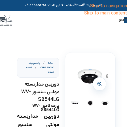
Skip to navigation
تلفن همراه:
09100240012
- تلفن ثابت:
02122255495
Skip to main content
منو
خانه
/
پاناسونیک
Panasonic
/
تحت
شبکه
دوربین مداربسته
مولتی سنسور WV-
S8544LG
پارت نامبر: WV-
S8544LG
دوربین مداربسته
مولتی سنسور