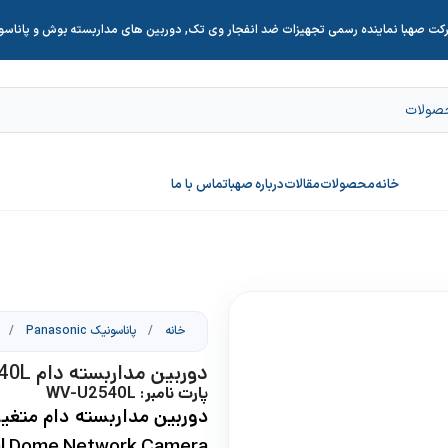
کت صهبا نماینده رسمی تجهیزات ضد انفجار وی تک, دوربین های مداربسته بوش و پاناس
خانه
محصولات
مقالات
درباره صهبا
تماس با ما
خانه
/
پاناسونیک Panasonic
/
دوربین مداربسته دام WV-U2540L
پارت نامبر: WV-U2540L
al Dome Network Camera