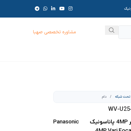
ونیک
مشاوره تخصصی صهبا
تحت شبکه
/
دام
دوربین مداربسته دام متغیر 4MP پاناسونیک Panasonic
4MP Vari Foc