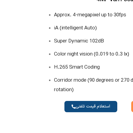
Approx. 4-megapixel up to 30fps
iA (intelligent Auto)
Super Dynamic 102dB
Color night vision (0.019 to 0.3 lx)
H.265 Smart Coding
Corridor mode (90 degrees or 270 
rotation)
استعلام قیمت تلفنی