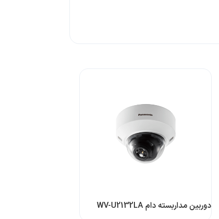
دوربین مداربسته دام WV-U2132LA