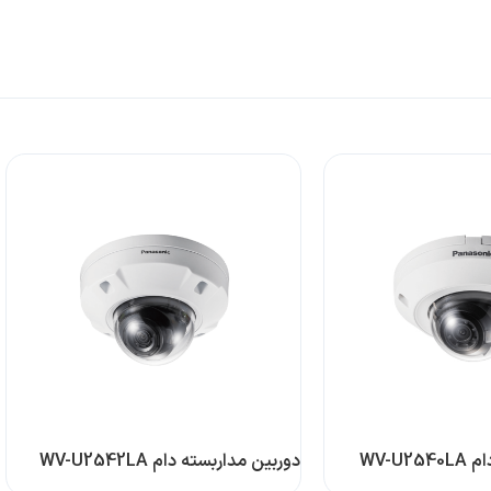
WV-U
دوربین مداربسته دام WV-U2542LA