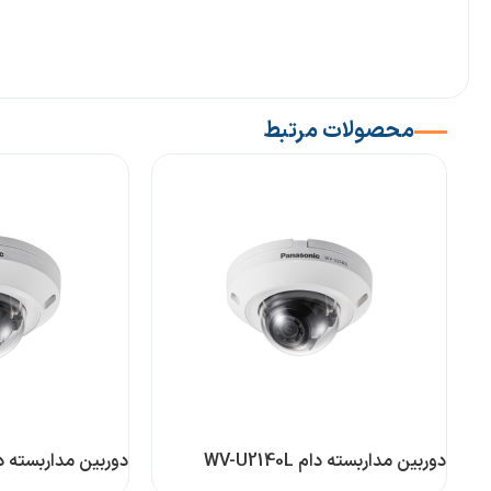
محصولات مرتبط
دوربین مداربسته دام WV-U2140L
دوربین مداربسته دام 2540LA