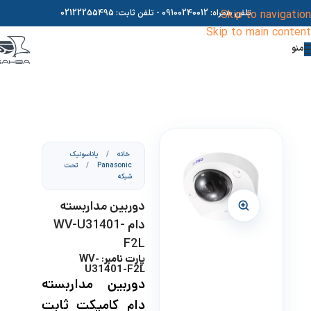
Skip to navigation
تلفن همراه:
09100240012
- تلفن ثابت:
02122255495
Skip to main content
منو
خانه
/
پاناسونیک
Panasonic
/
تحت
شبکه
دوربین مداربسته
دام WV-U31401-
F2L
پارت نامبر: WV-
U31401-F2L
دوربین مداربسته
دام کامپکت ثابت