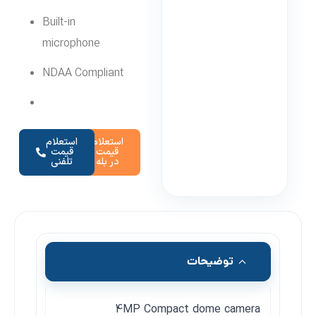
Built-in
microphone
NDAA Compliant
استعلام
استعلام
قیمت
قیمت
در بله
تلفنی
توضیحات
4MP Compact dome camera