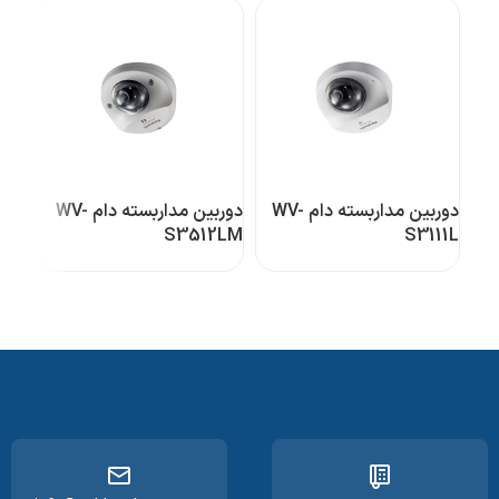
دوربین مداربسته دام WV-
دوربین مداربسته دام WV-
31L
S3512LM
S3111L