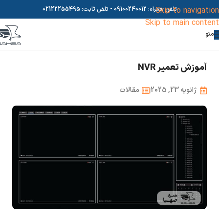
Skip to navigation
تلفن همراه:
09100240012
- تلفن ثابت:
02122255495
Skip to main content
منو
آموزش تعمیر NVR
ژانویه 23, 2025
مقالات