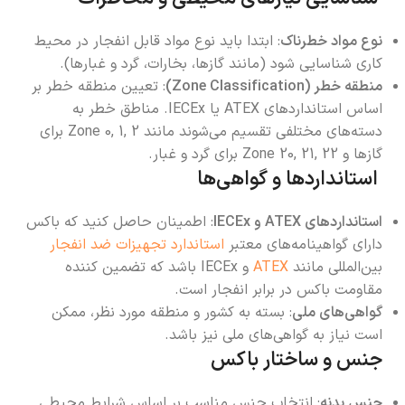
نوع مواد خطرناک
: ابتدا باید نوع مواد قابل انفجار در محیط
کاری شناسایی شود (مانند گازها، بخارات، گرد و غبارها).
منطقه خطر (Zone Classification)
: تعیین منطقه خطر بر
اساس استانداردهای ATEX یا IECEx. مناطق خطر به
دسته‌های مختلفی تقسیم می‌شوند مانند Zone 0, 1, 2 برای
گازها و Zone 20, 21, 22 برای گرد و غبار.
استانداردها و گواهی‌ها
استانداردهای ATEX و IECEx
: اطمینان حاصل کنید که باکس
دارای گواهینامه‌های معتبر
استاندارد تجهیزات ضد انفجار
بین‌المللی مانند
ATEX
و IECEx باشد که تضمین کننده
مقاومت باکس در برابر انفجار است.
گواهی‌های ملی
: بسته به کشور و منطقه مورد نظر، ممکن
است نیاز به گواهی‌های ملی نیز باشد.
جنس و ساختار باکس
جنس بدنه
: انتخاب جنس مناسب بر اساس شرایط محیطی