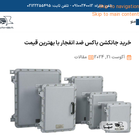
Skip to navigation
تلفن همراه:
09100240012
- تلفن ثابت:
02122255495
Skip to main content
منو
خرید جانکشن باکس ضد انفجار با بهترین قیمت
آگوست 21, 2024
مقالات