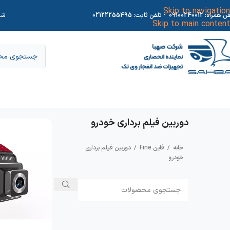
Skip to navigation
فن همراه:
09100240012
- تلفن ثابت:
02122255495
شر
Skip to main content
دوربین فیلم برداری خودرو
خانه
/
فاین Fine
/
دوربین فیلم برداری
خودرو