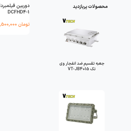
محصولات پربازدید
DCFHD4-1
تومان
8,500,000
جعبه تقسیم ضد انفجار وی
تک VT-JB4015