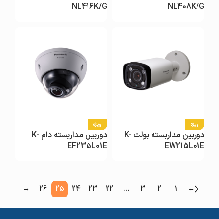
NL416K/G
NL408K/G
ویژه
ویژه
دوربین مداربسته بولت K-
دوربین مداربسته دام K-
EF235L01E
EW215L01E
→
26
25
24
23
22
…
3
2
1
←