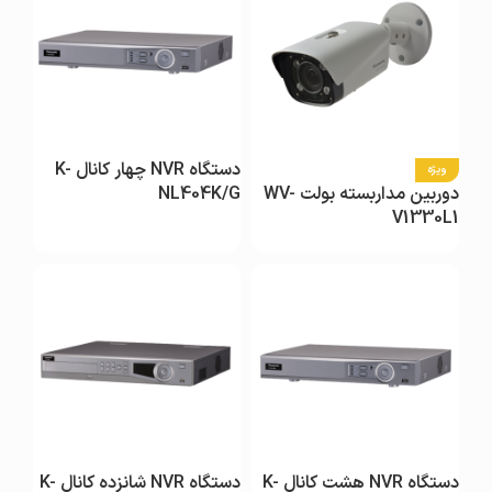
دستگاه NVR چهار کانال K-
ویژه
دوربین مداربسته بولت WV-
NL404K/G
V1330L1
دستگاه NVR هشت کانال K-
دستگاه NVR شانزده کانال K-