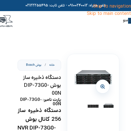
Skip to navigation
تلفن همراه:
09100240012
- تلفن ثابت:
02122255495
Skip to main content
منو
خانه
/
بوش Bosch
دستگاه ذخیره ساز
بوش DIP-73G0-
00N
پارت نامبر: DIP-73G0-
00N
دستگاه ذخیره ساز
256 کانال بوش
NVR DIP-73G0-