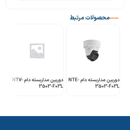
محصولات مرتبط
دوربین مداربسته دام NTE-
دوربین مداربسته دام NTV-
02L
3503-F03L
3503-F03L