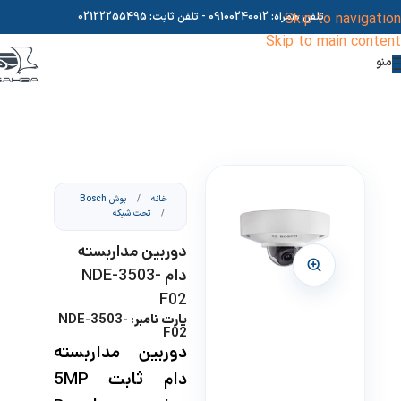
Skip to navigation
تلفن همراه:
09100240012
- تلفن ثابت:
02122255495
Skip to main content
منو
خانه
/
بوش Bosch
/
تحت شبکه
دوربین مداربسته
دام NDE-3503-
F02
پارت نامبر: NDE-3503-
F02
دوربین مداربسته
دام ثابت 5MP