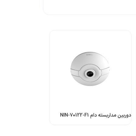
دوربین مداربسته دام NIN-70122-F1