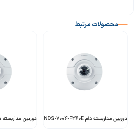
محصولات مرتبط
دوربین مداربسته دام NDS-7004-F360E
دوربین مداربسته دام 004-F180E