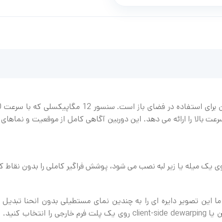
نز یک تصویر دایره ای می گیرد. نرم افزار dewarping ما این تصویر دایره ای را به چندین نمای مستطیلی ب
سیستم، می‌توانید edge dewarping را در داخل دوربین یا client-side dewarping روی