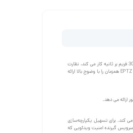
دوربین FLEXIDOME IP panoramic 6000 یک دوربین برای استفاده در فضای باز است. سنسور 12 مگاپیکسلی که با سرعت 30 فریم بر ثانیه کار می کند، نظارت
کامل پانوراما با پوشش کامل منطقه، جزئیات دقیق و سرعت بالا را ارائه می دهد. این دوربین آگاهی کامل از موقعیت و نماهای EPTZ همزمان را با وضوح بالا ارائه
دون انحنا تبدیل می کند. برای تسهیل یکپارچه‌سازی
 یک پلت فرم خارجی را انتخاب کنید. سرویس گیرنده امنیت ویدئویی که