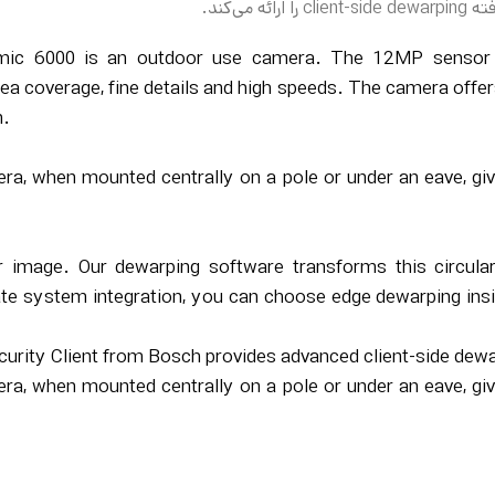
ی‌کند.
c 6000 is an outdoor use camera. The 12MP sensor op
rea coverage, fine details and high speeds. The camera offe
n.
ra, when mounted centrally on a pole or under an eave, gi
r image. Our dewarping software transforms this circular 
tate system integration, you can choose edge dewarping ins
curity Client from Bosch provides advanced client-side dewa
ra, when mounted centrally on a pole or under an eave, gi