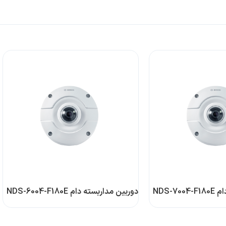
NDS-7
دوربین مداربسته دام NDS-6004-F180E