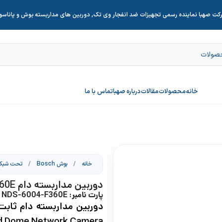
کت صهبا نماینده رسمی تجهیزات ضد انفجار وی تک, دوربین های مداربسته بوش و پاناس
خانه
محصولات
مقالات
درباره صهبا
تماس با ما
خانه
/
بوش Bosch
/
تحت شبک
دوربین مداربسته دام NDS-6004-F360E
پارت نامبر: NDS-6004-F360E
d Dome Network Camera