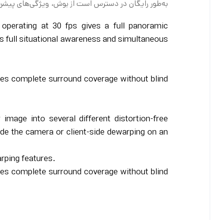
به‌طور رایگان در دسترس است از بوش، ویژگی‌های پیشرفته client-side dewarping را ارائه م
erating at 30 fps gives a full panoramic
rs full situational awareness and simultaneous
ves complete surround coverage without blind
image into several different distortion-free
ide the camera or client-side dewarping on an
rping features.
ves complete surround coverage without blind