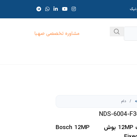
ونیک
مشاوره تخصصی صهبا
ه
/
دام
دوربین مداربسته دام ثابت 12MP بوش Bosch 12MP
Fixe