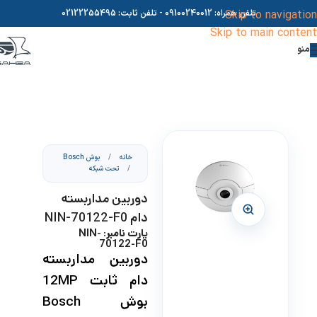
Skip to navigation
تلفن همراه:
09100240012
- تلفن ثابت:
02122255495
Skip to main content
منو
خانه
/
بوش Bosch
/
تحت شبکه
دوربین مداربسته
دام NIN-70122-F0
پارت نامبر: NIN-
70122-F0
دوربین مداربسته
دام ثابت 12MP
بوش Bosch