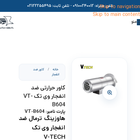
Skip to navigation
تلفن همراه:
09100240012
- تلفن ثابت:
02122255495
Skip to main content
منو
خانه
/
کاور ضد
انفجار
کاور حرارتی ضد
انفجار وی تک VT-
B604
پارت نامبر: VT-B604
هاوزینگ ترمال ضد
انفجار وی تک
V-TECH