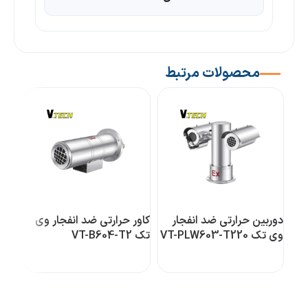
محصولات مرتبط
دوربین حرارتی ضد انفجار
کاور حرارتی ضد انفجار وی
کاور
وی تک VT-PLW603-T220
تک VT-B604-T2
603