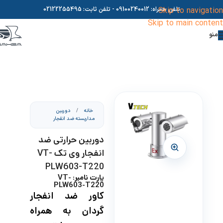
Skip to navigation
تلفن همراه:
09100240012
- تلفن ثابت:
02122255495
Skip to main content
منو
خانه
/
دوربین
مداربسته ضد انفجار
دوربین حرارتی ضد
انفجار وی تک VT-
PLW603-T220
پارت نامبر: VT-
PLW603-T220
کاور ضد انفجار
گردان به همراه