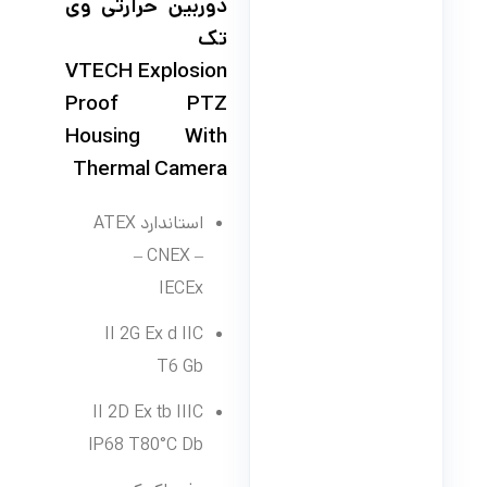
دوربین حرارتی وی
تک
VTECH Explosion
Proof PTZ
Housing With
Thermal Camera
استاندارد ATEX
– CNEX –
IECEx
II 2G Ex d IIC
T6 Gb
II 2D Ex tb IIIC
IP68 T80°C Db