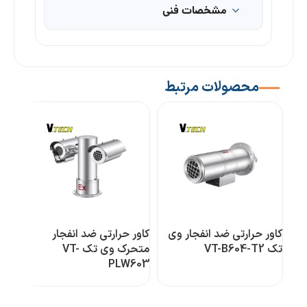
مشخصات فنی
محصولات مرتبط
کاور حرارتی ضد انفجار وی
کاور حرارتی ضد انفجار
کاور
تک VT-B604-T2
متحرک وی تک VT-
تک VT-B604
PLW603