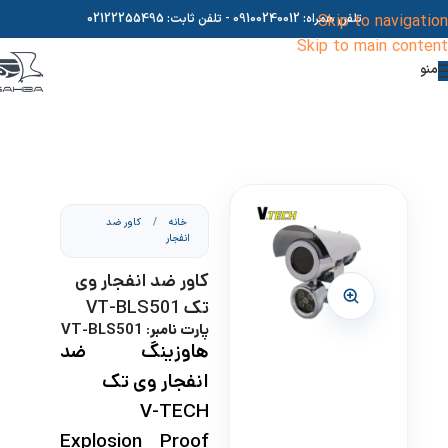
Skip to navigation
تلفن همراه:
09100240012
- تلفن ثابت:
02122255495
Skip to main content
منو
خانه
/
کاور ضد
انفجار
کاور ضد انفجار وی
تک VT-BLS501
پارت نامبر: VT-BLS501
هاوزینگ ضد
انفجار وی تک
V-TECH
Explosion Proof