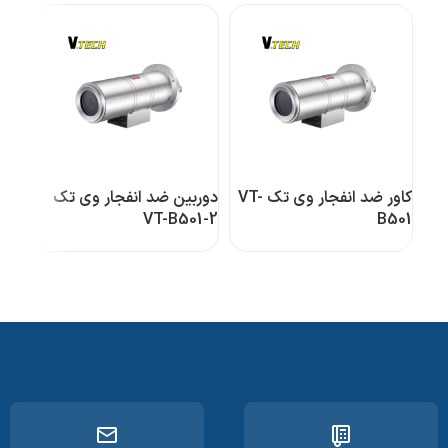
کاور ضد انفجار وی تک VT-
دوربین ضد انفجار وی تک
دورب
1-2
VT-B501-2
B501