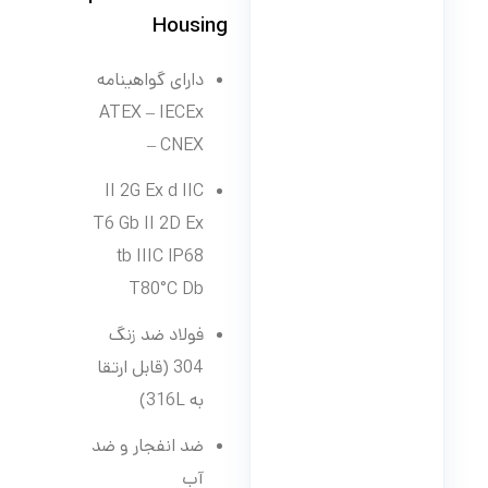
Housing
دارای گواهینامه
ATEX – IECEx
– CNEX
II 2G Ex d IIC
T6 Gb II 2D Ex
tb IIIC IP68
T80°C Db
فولاد ضد زنگ
304 (قابل ارتقا
به 316L)
ضد انفجار و ضد
آب