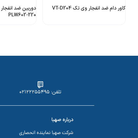
کاور دام ضد انفجار وی تک VT-D204
PLW602-220
تلفن: ۰۲۱۲۲۲۵۵۴۹۵
درباره صهبا
شرکت صهبا نماینده انحصاری