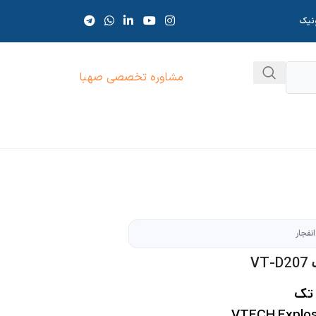
ونیک
مشاوره تخصصی صهبا
نفجار
V
 تک
VTECH Explos