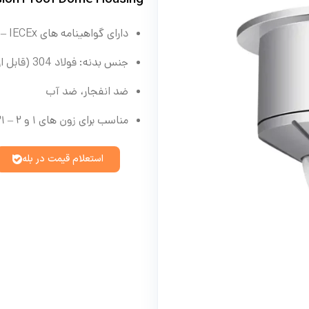
دارای گواهینامه های ATEX – IECEx
جنس بدنه: فولاد 304 (قابل ارتقا تا 316L)
ضد انفجار، ضد آب
مناسب برای زون های ۱ و ۲ – ۲۱ و ۲۲
استعلام قیمت در بله