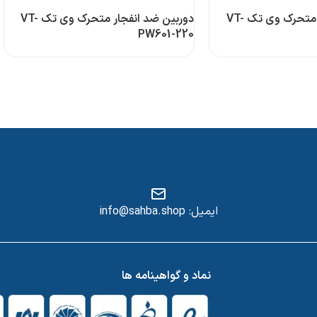
دوربین ضد انفجار متحرک وی تک VT-
دوربین ضد انفجار متحرک وی تک VT-
PW601-220
ایمیل: info@sahba.shop
س
نماد و گواهینامه ها