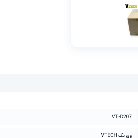
VT-D207
وی تک VTECH