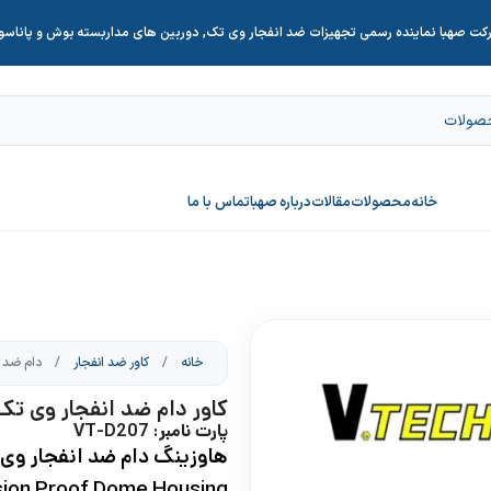
کت صهبا نماینده رسمی تجهیزات ضد انفجار وی تک, دوربین های مداربسته بوش و پاناس
خانه
محصولات
مقالات
درباره صهبا
تماس با ما
خانه
/
کاور ضد انفجار
/
دام ضد ا
کاور دام ضد انفجار وی تک T-D207
پارت نامبر: VT-D207
هاوزینگ دام ضد انفجار وی
ion Proof Dome Housing