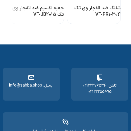
شلنگ ضد انفجار وی تک
جعبه تقسیم ضد انفجار وی
جعبه
VT-PR1-304
تک VT-JB2015
تک T-JBC4015
تلفن: ۰۲۱۲۲۲۷۶۵۳۴
ایمیل: info@sahba.shop
۰۲۱۲۲۲۵۵۴۹۵