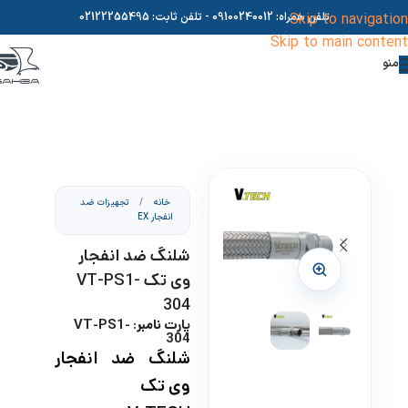
Skip to navigation
تلفن همراه:
09100240012
- تلفن ثابت:
02122255495
Skip to main content
منو
خانه
/
تجهیزات ضد
انفجار EX
شلنگ ضد انفجار
وی تک VT-PS1-
304
پارت نامبر: VT-PS1-
304
شلنگ ضد انفجار
وی تک