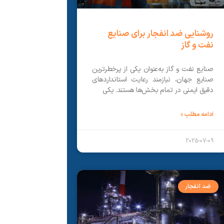
روشنایی ضد انفجار برای صنایع
نفت و گاز
صنایع نفت و گاز به‌عنوان یکی از پرخطرترین
صنایع جهان، نیازمند رعایت استانداردهای
دقیق ایمنی در تمام بخش‌ها هستند. یکی
ادامه مطلب »
2025-07-09
ضد انفجار