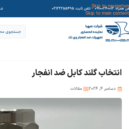
Skip to navigation
فن همراه:
09100240012
- تلفن ثابت:
02122255495
شر
Skip to main content
انتخاب گلند کابل ضد انفجار
دسامبر 4, 2024
مقالات