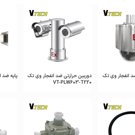
مشاهده
مشاهده
مش
کاور دام ضد انفجار وی تک VT-
پروژکتور ضد انفجار وی تک
فن پرتابل ضد انفجار وی 
VT-F500
VT-FL780-100
د انفجار وی تک
دوربین حرارتی ضد انفجار وی تک
پایه ضد انف
VT-PLW603-T220