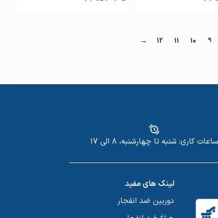
→
12
11
10
9
اعات کاری: شنبه تا چهارشنبه، ۸ الی ۱۷
لینک های مفید
دوربین ضد انفجار