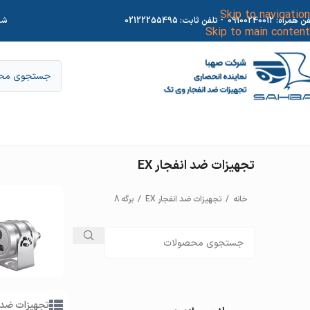
Skip to navigation
فن همراه:
09100240012
- تلفن ثابت:
02122255495
شر
Skip to main content
تجهیزات ضد انفجار EX
خانه
/
تجهیزات ضد انفجار EX
/
برگه 8
کاور ضد
دوربین ضد
انفجار
انفجار
تجهیزات ضد 