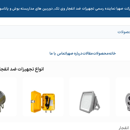
کت صهبا نماینده رسمی تجهیزات ضد انفجار وی تک, دوربین های مداربسته بوش و پاناس
خانه
محصولات
مقالات
درباره صهبا
تماس با ما
انواع تجهیزات ضد انفجار
چراغ ضد
تلفن ضد
دمنده و
انفجار
انفجار
ا
انفجار