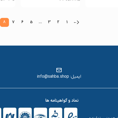
8
7
6
5
…
3
2
1
←
ایمیل: info@sahba.shop
س
نماد و گواهینامه ها