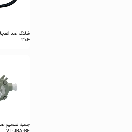
304
جعبه تقسیم ضد 
VT-JBA-BE