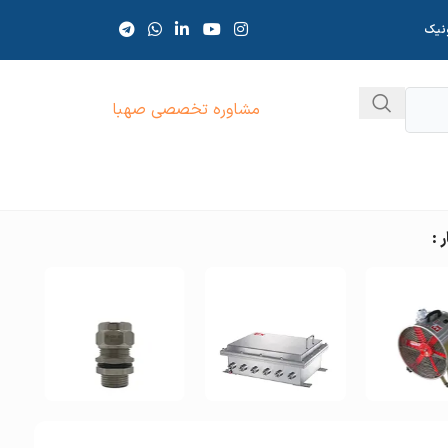
ونیک
مشاوره تخصصی صهبا
 :
 مکنده ضد
جعبه تقسیم ضد
گلند ضد
نفجار
انفجار
انفجار